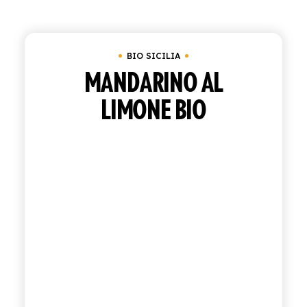
ACQUISTA
BIO SICILIA
ITALIANO
INGLESE
MANDARINO AL
LIMONE BIO
CONTATTACI
info@polara.it
+39 0932 941525