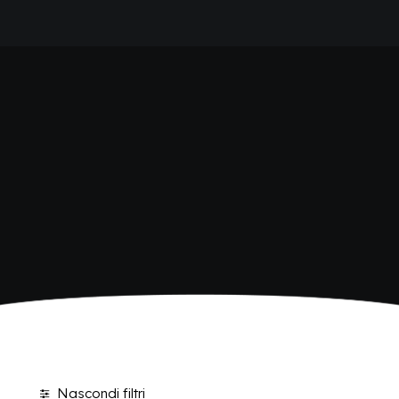
HOME
BIO SICILIA
AZIENDA
BRAND
ANTICA RICETTA SICILIANA
ANTICA RICETTA SICILIANA ZERO
BIO SICILIA
Home
Bio Sicilia
Pagina 2
BIZ BITTER
CHIOSCHÌ
CHIOSCHÌ LE SELEZIONI
CHIOSCHÌ ZERO
POLARA 53
P53 ZERO ALCOL
VIVÌO
I NETTARI
BLOG
CONTATTI
Nascondi filtri