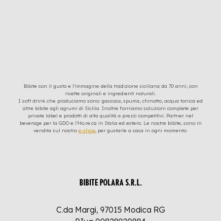
Bibite con il gusto e l’immagine della tradizione siciliana da 70 anni, con
ricette originali e ingredienti naturali.
I soft drink che produciamo sono: gassosa, spuma, chinotto, acqua tonica ed
altre bibite agli agrumi di Sicilia. Inoltre forniamo soluzioni complete per
private label e prodotti di alta qualità a prezzi competitivi. Partner nel
beverage per la GDO e l’Ho.re.ca in Italia ed estero. Le nostre bibite, sono in
vendita sul nostro
e-shop
, per gustarle a casa in ogni momento.
BIBITE POLARA S.R.L.
C.da Margi, 97015 Modica RG