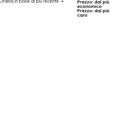
Ordina in base al più recente
ina in base al più recente
Prezzo: dal più
economico
Prezzo: dal più
caro