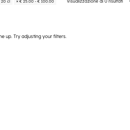
Visualizzazione di 0 risultati
Ord
 20 cl
€
25.00
-
€
100.00
 up. Try adjusting your filters.