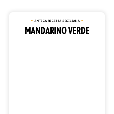
Cancella tutto
Cassetta 24 bottiglie da 27,5 
ACQUISTA
ANTICA RICETTA SICILIANA
ITALIANO
INGLESE
MANDARINO VERDE
CONTATTACI
info@polara.it
+39 0932 941525