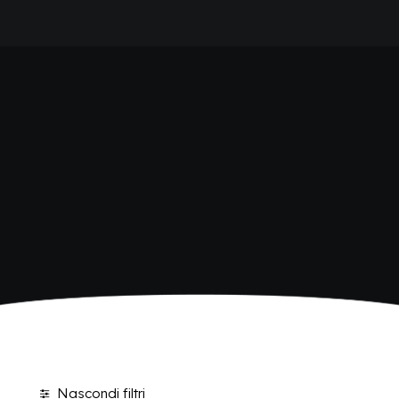
HOME
SHOP BIBITE
AZIENDA
BRAND
ANTICA RICETTA SICILIANA
ANTICA RICETTA SICILIANA ZERO
BIO SICILIA
Home
Shop
BIZ BITTER
CHIOSCHÌ
CHIOSCHÌ LE SELEZIONI
CHIOSCHÌ ZERO
POLARA 53
P53 ZERO ALCOL
VIVÌO
I NETTARI
BLOG
CONTATTI
Nascondi filtri