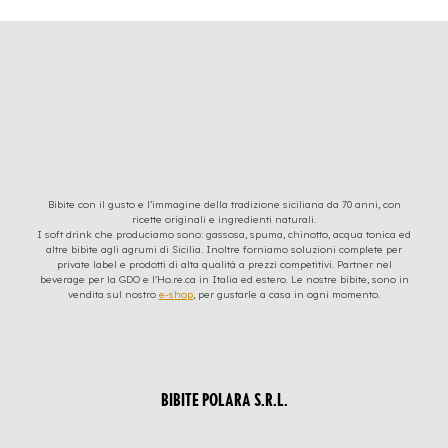
Bibite con il gusto e l’immagine della tradizione siciliana da 70 anni, con
ricette originali e ingredienti naturali.
I soft drink che produciamo sono: gassosa, spuma, chinotto, acqua tonica ed
altre bibite agli agrumi di Sicilia. Inoltre forniamo soluzioni complete per
private label e prodotti di alta qualità a prezzi competitivi. Partner nel
beverage per la GDO e l’Ho.re.ca in Italia ed estero. Le nostre bibite, sono in
vendita sul nostro
e-shop
, per gustarle a casa in ogni momento.
BIBITE POLARA S.R.L.