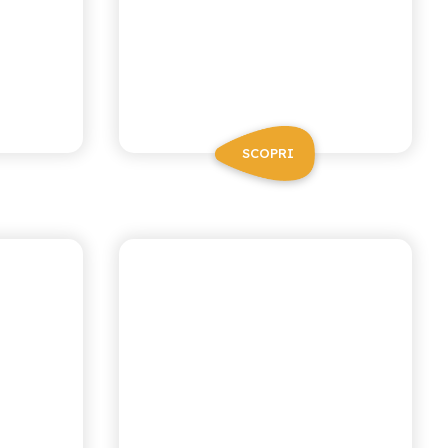
SCOPRI
IANA
ANTICA RICETTA SICILIANA
NO
MANDARINO
VERDE