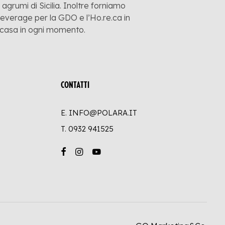
grumi di Sicilia. Inoltre forniamo
 beverage per la GDO e l’Ho.re.ca in
a casa in ogni momento.
CONTATTI
E. INFO@POLARA.IT
T.
0932 941525