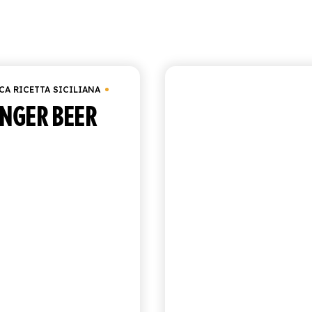
Visualizzazione di 1-9 di 16 risultati
Ord
7,5 cl
In magazzino
CA RICETTA SICILIANA
ANTICA RICETTA SICIL
INGER BEER
SPUMA