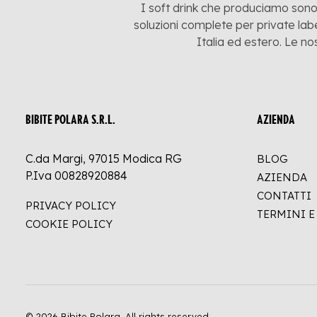
I soft drink che produciamo sono:
soluzioni complete per private labe
Italia ed estero. Le no
BIBITE POLARA S.R.L.
AZIENDA
C.da Margi, 97015 Modica RG
BLOG
P.Iva 00828920884
AZIENDA
CONTATTI
PRIVACY POLICY
TERMINI 
COOKIE POLICY
© 2026 Bibite Polara.
All rights reserved