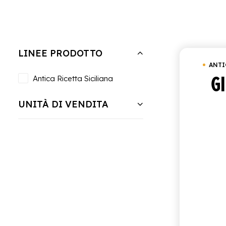
Nascondi filtri
Cancella tutto
Cluster 6 bottiglie da 2
LINEE PRODOTTO
ANTI
G
Antica Ricetta Siciliana
UNITÀ DI VENDITA