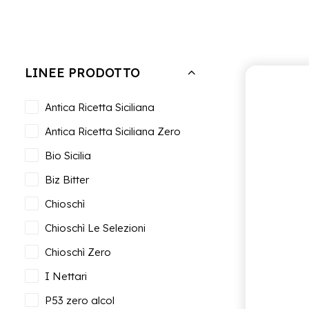
Nascondi filtri
Cancella tutto
Sotto
€
25.00
LINEE PRODOTTO
Antica Ricetta Siciliana
Antica Ricetta Siciliana Zero
Bio Sicilia
Biz Bitter
Chioschì
Chioschì Le Selezioni
Chioschì Zero
I Nettari
P53 zero alcol