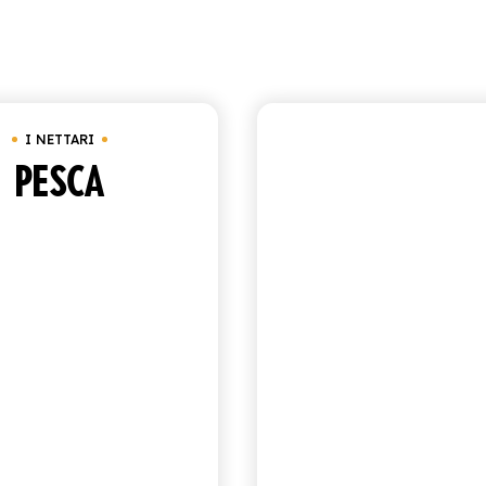
Visualizzazione di 10-18 di 94 risultati
Ord
I NETTARI
I NETTARI
PESCA
PERA