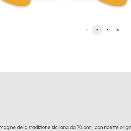
1
2
3
4
…
mmagine della tradizione siciliana da 70 anni, con ricette origina