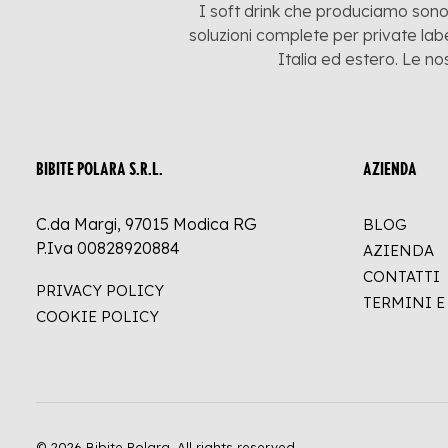
I soft drink che produciamo sono:
soluzioni complete per private labe
Italia ed estero. Le no
BIBITE POLARA S.R.L.
AZIENDA
C.da Margi, 97015 Modica RG
BLOG
P.Iva 00828920884
AZIENDA
CONTATTI
PRIVACY POLICY
TERMINI 
COOKIE POLICY
© 2026 Bibite Polara.
All rights reserved