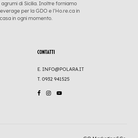
grumi di Sicilia. Inoltre forniamo
 beverage per la GDO e l’Ho.re.ca in
a casa in ogni momento.
CONTATTI
E. INFO@POLARA.IT
T.
0932 941525