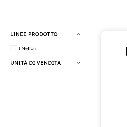
Nascondi filtri
Cancella tutto
Vassoio da 12 bottiglie
LINEE PRODOTTO
I Nettari
UNITÀ DI VENDITA