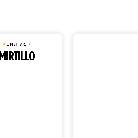
Visualizzazio
 20 cl
In magazzino
Sotto
€
25.00
I NETTARI
I NETTARI
MIRTILLO
ANANAS