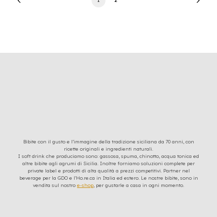
Bibite con il gusto e l’immagine della tradizione siciliana da 70 anni, con
ricette originali e ingredienti naturali.
I soft drink che produciamo sono: gassosa, spuma, chinotto, acqua tonica ed
altre bibite agli agrumi di Sicilia. Inoltre forniamo soluzioni complete per
private label e prodotti di alta qualità a prezzi competitivi. Partner nel
beverage per la GDO e l’Ho.re.ca in Italia ed estero. Le nostre bibite, sono in
vendita sul nostro
e-shop
, per gustarle a casa in ogni momento.