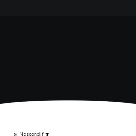
HOME
SHOP BIBITE
AZIENDA
BRAND
ANTICA RICETTA SICILIANA
ANTICA RICETTA SICILIANA ZERO
BIO SICILIA
Home
Shop
BIZ BITTER
CHIOSCHÌ
CHIOSCHÌ LE SELEZIONI
CHIOSCHÌ ZERO
POLARA 53
P53 ZERO ALCOL
VIVÌO
I NETTARI
BLOG
CONTATTI
Nascondi filtri