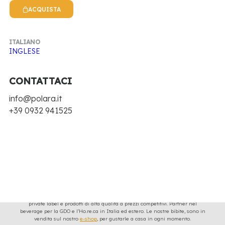
Cancella tutto
In magazzino
Vivìo
ACQUISTA
Nothing came up. Try adjusting your filters.
ITALIANO
INGLESE
CONTATTACI
info@polara.it
+39 0932 941525
Bibite con il gusto e l’immagine della tradizione siciliana da 70 anni, con
ricette originali e ingredienti naturali.
I soft drink che produciamo sono: gassosa, spuma, chinotto, acqua tonica ed
altre bibite agli agrumi di Sicilia. Inoltre forniamo soluzioni complete per
private label e prodotti di alta qualità a prezzi competitivi. Partner nel
beverage per la GDO e l’Ho.re.ca in Italia ed estero. Le nostre bibite, sono in
vendita sul nostro
e-shop
, per gustarle a casa in ogni momento.