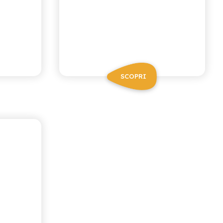
SCOPRI
A ZERO
A
RO