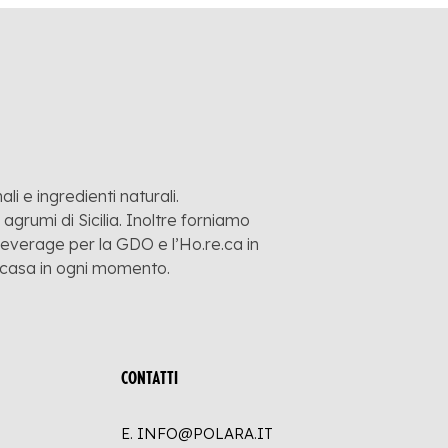
li e ingredienti naturali.
grumi di Sicilia. Inoltre forniamo
 beverage per la GDO e l’Ho.re.ca in
a casa in ogni momento.
CONTATTI
E. INFO@POLARA.IT