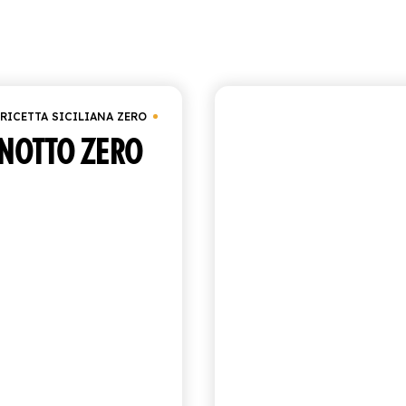
Visualizzazione di 5 ris
a Zero
Sotto
€
25.00
RICETTA SICILIANA ZERO
ANTICA RICETTA SICILIAN
NOTTO ZERO
MANDARI
VERDE ZER