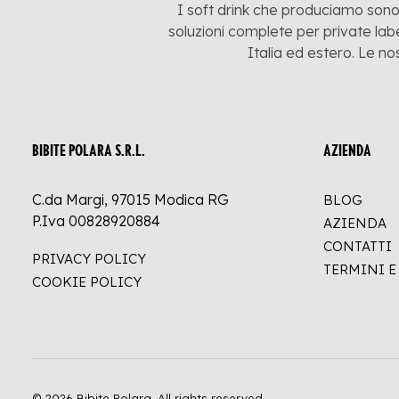
I soft drink che produciamo sono:
soluzioni complete per private labe
Italia ed estero. Le no
BIBITE POLARA S.R.L.
AZIENDA
C.da Margi, 97015 Modica RG
BLOG
P.Iva 00828920884
AZIENDA
CONTATTI
PRIVACY POLICY
TERMINI 
COOKIE POLICY
© 2026 Bibite Polara.
All rights reserved