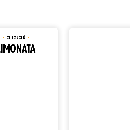
Visualizzazione di 1-9 di 10 risultati
Ord
 da 950 ml
Chioschì
CHIOSCHÌ
CHIOSCHÌ
LIMONATA
COCKTAIL 
SICILIA