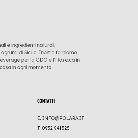
li e ingredienti naturali.
grumi di Sicilia. Inoltre forniamo
 beverage per la GDO e l’Ho.re.ca in
a casa in ogni momento.
CONTATTI
E. INFO@POLARA.IT
T.
0932 941525