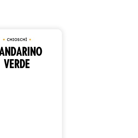
Visualizzazione di 10-10 di 10 risultati
O
 da 950 ml
Chioschì
CHIOSCHÌ
ANDARINO
VERDE