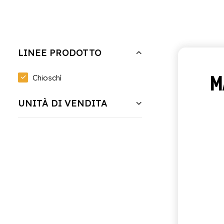
Nascondi filtri
Cancella tutto
Fardello da 6 bottiglie
LINEE PRODOTTO
M
Chioschì
UNITÀ DI VENDITA