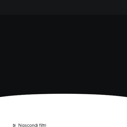
HOME
SHOP BIBITE
AZIENDA
BRAND
ANTICA RICETTA SICILIANA
ANTICA RICETTA SICILIANA ZERO
BIO SICILIA
Home
Shop
BIZ BITTER
CHIOSCHÌ
CHIOSCHÌ LE SELEZIONI
CHIOSCHÌ ZERO
POLARA 53
P53 ZERO ALCOL
VIVÌO
I NETTARI
BLOG
CONTATTI
Nascondi filtri