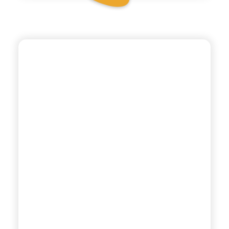
ANTICA RICETTA SICILIANA ZERO
MANDARINO VERDE
ZERO