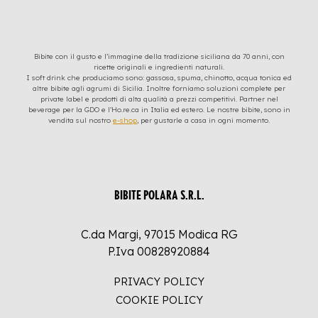
Bibite con il gusto e l’immagine della tradizione siciliana da 70 anni, con
ricette originali e ingredienti naturali.
I soft drink che produciamo sono: gassosa, spuma, chinotto, acqua tonica ed
altre bibite agli agrumi di Sicilia. Inoltre forniamo soluzioni complete per
private label e prodotti di alta qualità a prezzi competitivi. Partner nel
beverage per la GDO e l’Ho.re.ca in Italia ed estero. Le nostre bibite, sono in
vendita sul nostro
e-shop
, per gustarle a casa in ogni momento.
BIBITE POLARA S.R.L.
C.da Margi, 97015 Modica RG
P.Iva 00828920884
PRIVACY POLICY
COOKIE POLICY