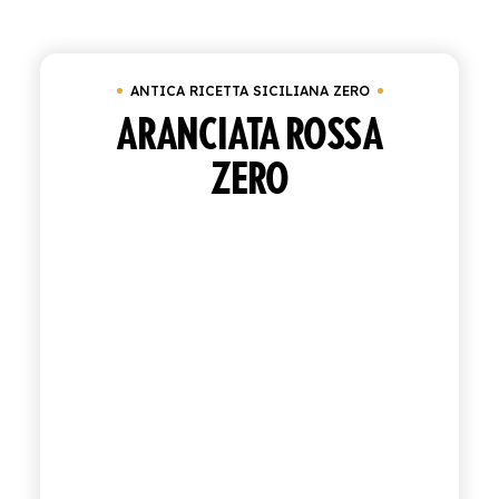
Cancella tutto
Antica Ricetta Siciliana Zero
ACQUISTA
ANTICA RICETTA SICILIANA ZERO
ITALIANO
INGLESE
ARANCIATA ROSSA
ZERO
CONTATTACI
info@polara.it
+39 0932 941525