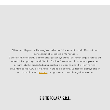
Bibite con il gusto e l’immagine della tradizione siciliana da 70 anni, con
ricette originali e ingredienti naturali.
I soft drink che produciamo sono: gassosa, spuma, chinotto, acqua tonica ed
altre bibite agli agrumi di Sicilia. Inoltre forniamo soluzioni complete per
private label e prodotti di alta qualità a prezzi competitivi. Partner nel
beverage per la GDO e l’Ho.re.ca in Italia ed estero. Le nostre bibite, sono in
vendita sul nostro
e-shop
, per gustarle a casa in ogni momento.
BIBITE POLARA S.R.L.