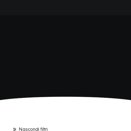
HOME
SHOP BIBITE
AZIENDA
BRAND
ANTICA RICETTA SICILIANA
ANTICA RICETTA SICILIANA ZERO
BIO SICILIA
Home
Shop
BIZ BITTER
CHIOSCHÌ
CHIOSCHÌ LE SELEZIONI
CHIOSCHÌ ZERO
POLARA 53
P53 ZERO ALCOL
VIVÌO
I NETTARI
BLOG
CONTATTI
Nascondi filtri