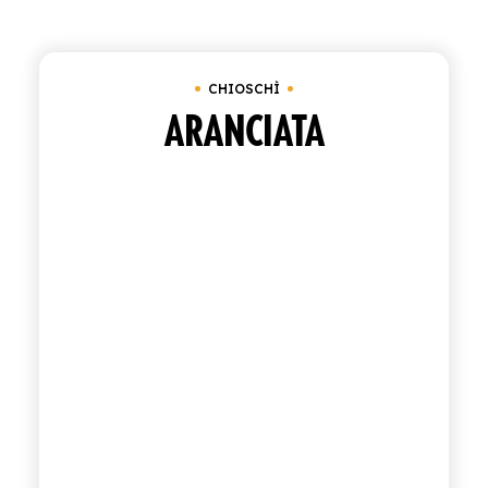
Cancella tutto
Fardello da 6 bottiglie da 95
ACQUISTA
CHIOSCHÌ
ITALIANO
INGLESE
ARANCIATA
CONTATTACI
info@polara.it
+39 0932 941525