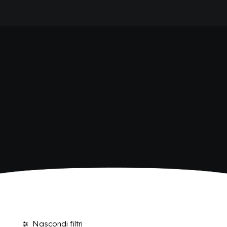
HOME
SHOP BIBITE
AZIENDA
BRAND
ANTICA RICETTA SICILIANA
ANTICA RICETTA SICILIANA ZERO
BIO SICILIA
Home
Shop
BIZ BITTER
CHIOSCHÌ
CHIOSCHÌ LE SELEZIONI
CHIOSCHÌ ZERO
POLARA 53
P53 ZERO ALCOL
VIVÌO
I NETTARI
BLOG
CONTATTI
Nascondi filtri