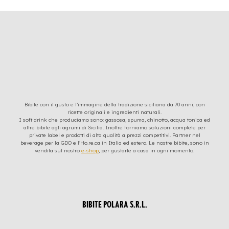
Bibite con il gusto e l’immagine della tradizione siciliana da 70 anni, con
ricette originali e ingredienti naturali.
I soft drink che produciamo sono: gassosa, spuma, chinotto, acqua tonica ed
altre bibite agli agrumi di Sicilia. Inoltre forniamo soluzioni complete per
private label e prodotti di alta qualità a prezzi competitivi. Partner nel
beverage per la GDO e l’Ho.re.ca in Italia ed estero. Le nostre bibite, sono in
vendita sul nostro
e-shop
, per gustarle a casa in ogni momento.
BIBITE POLARA S.R.L.