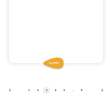
SCOPRI
1
2
3
4
5
…
9