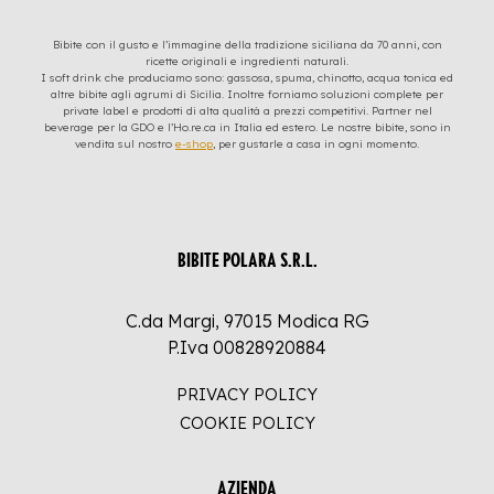
Bibite con il gusto e l’immagine della tradizione siciliana da 70 anni, con
ricette originali e ingredienti naturali.
I soft drink che produciamo sono: gassosa, spuma, chinotto, acqua tonica ed
altre bibite agli agrumi di Sicilia. Inoltre forniamo soluzioni complete per
private label e prodotti di alta qualità a prezzi competitivi. Partner nel
beverage per la GDO e l’Ho.re.ca in Italia ed estero. Le nostre bibite, sono in
vendita sul nostro
e-shop
, per gustarle a casa in ogni momento.
BIBITE POLARA S.R.L.
C.da Margi, 97015 Modica RG
P.Iva 00828920884
PRIVACY POLICY
COOKIE POLICY
AZIENDA