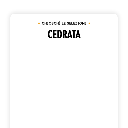
Cancella tutto
Cassetta da 24 bottiglie da 2
ACQUISTA
CHIOSCHÌ LE SELEZIONI
ITALIANO
INGLESE
CEDRATA
CONTATTACI
info@polara.it
+39 0932 941525