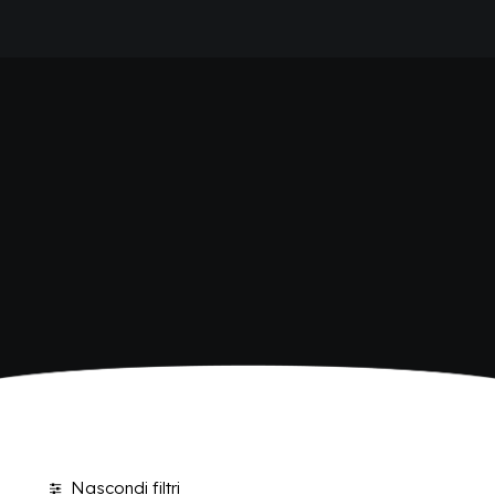
HOME
SHOP BIBITE
AZIENDA
BRAND
ANTICA RICETTA SICILIANA
ANTICA RICETTA SICILIANA ZERO
BIO SICILIA
Home
Shop
BIZ BITTER
CHIOSCHÌ
CHIOSCHÌ LE SELEZIONI
CHIOSCHÌ ZERO
POLARA 53
P53 ZERO ALCOL
VIVÌO
I NETTARI
BLOG
CONTATTI
Nascondi filtri