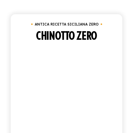
Cancella tutto
Antica Ricetta Siciliana Zero
ACQUISTA
ANTICA RICETTA SICILIANA ZERO
ITALIANO
INGLESE
CHINOTTO ZERO
CONTATTACI
info@polara.it
+39 0932 941525