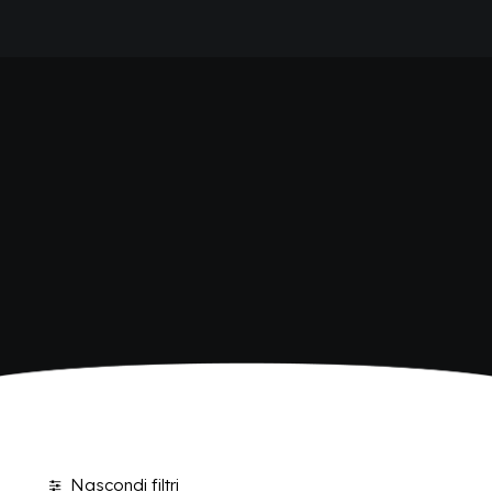
HOME
SHOP BIBITE
AZIENDA
BRAND
ANTICA RICETTA SICILIANA
ANTICA RICETTA SICILIANA ZERO
BIO SICILIA
Home
Shop
BIZ BITTER
CHIOSCHÌ
CHIOSCHÌ LE SELEZIONI
CHIOSCHÌ ZERO
POLARA 53
P53 ZERO ALCOL
VIVÌO
I NETTARI
BLOG
CONTATTI
Nascondi filtri