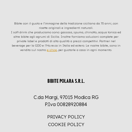
Bibite con il gusto e l’immagine della tradizione siciliana da 70 anni, con
ricette originali e ingredienti naturali.
I soft drink che produciamo sono: gassosa, spuma, chinotto, acqua tonica ed
altre bibite agli agrumi di Sicilia. Inoltre forniamo soluzioni complete per
private label e prodotti di alta qualità a prezzi competitivi. Partner nel
beverage per la GDO e l’Ho.re.ca in Italia ed estero. Le nostre bibite, sono in
vendita sul nostro
e-shop
, per gustarle a casa in ogni momento.
BIBITE POLARA S.R.L.
C.da Margi, 97015 Modica RG
P.Iva 00828920884
PRIVACY POLICY
COOKIE POLICY