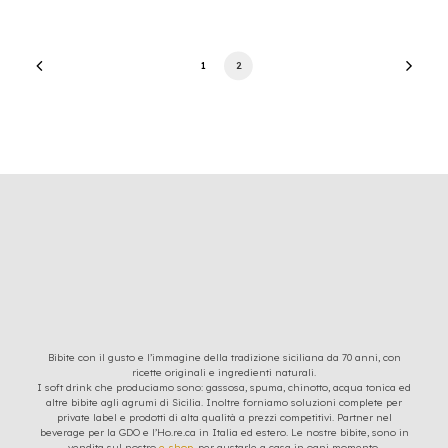
1
2
Bibite con il gusto e l’immagine della tradizione siciliana da 70 anni, con
ricette originali e ingredienti naturali.
I soft drink che produciamo sono: gassosa, spuma, chinotto, acqua tonica ed
altre bibite agli agrumi di Sicilia. Inoltre forniamo soluzioni complete per
private label e prodotti di alta qualità a prezzi competitivi. Partner nel
beverage per la GDO e l’Ho.re.ca in Italia ed estero. Le nostre bibite, sono in
vendita sul nostro
e-shop
, per gustarle a casa in ogni momento.