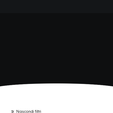
HOME
SHOP BIBITE
AZIENDA
BRAND
ANTICA RICETTA SICILIANA
ANTICA RICETTA SICILIANA ZERO
BIO SICILIA
Home
Shop
BIZ BITTER
CHIOSCHÌ
CHIOSCHÌ LE SELEZIONI
CHIOSCHÌ ZERO
POLARA 53
P53 ZERO ALCOL
VIVÌO
I NETTARI
BLOG
CONTATTI
Nascondi filtri