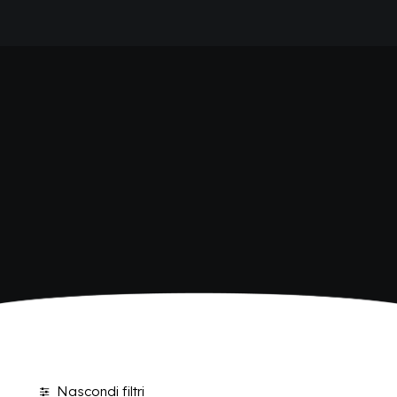
HOME
SHOP BIBITE
AZIENDA
BRAND
ANTICA RICETTA SICILIANA
ANTICA RICETTA SICILIANA ZERO
BIO SICILIA
Home
Shop
BIZ BITTER
CHIOSCHÌ
CHIOSCHÌ LE SELEZIONI
CHIOSCHÌ ZERO
POLARA 53
P53 ZERO ALCOL
VIVÌO
I NETTARI
BLOG
CONTATTI
Nascondi filtri