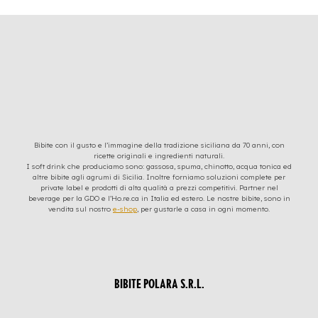
Bibite con il gusto e l’immagine della tradizione siciliana da 70 anni, con
ricette originali e ingredienti naturali.
I soft drink che produciamo sono: gassosa, spuma, chinotto, acqua tonica ed
altre bibite agli agrumi di Sicilia. Inoltre forniamo soluzioni complete per
private label e prodotti di alta qualità a prezzi competitivi. Partner nel
beverage per la GDO e l’Ho.re.ca in Italia ed estero. Le nostre bibite, sono in
vendita sul nostro
e-shop
, per gustarle a casa in ogni momento.
BIBITE POLARA S.R.L.