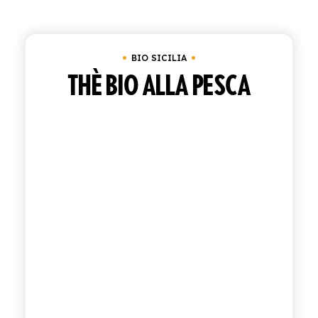
Cancella tutto
In magazzino
Bio Sicilia
ACQUISTA
BIO SICILIA
ITALIANO
INGLESE
THÈ BIO ALLA PESCA
CONTATTACI
info@polara.it
+39 0932 941525