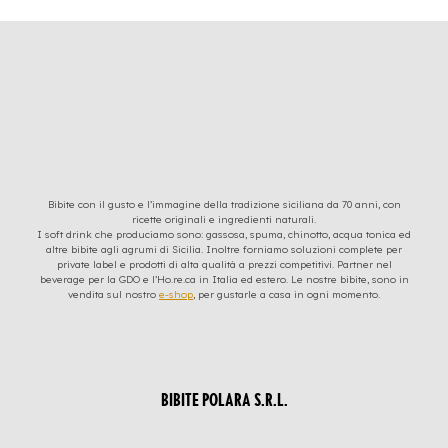
Bibite con il gusto e l’immagine della tradizione siciliana da 70 anni, con
ricette originali e ingredienti naturali.
I soft drink che produciamo sono: gassosa, spuma, chinotto, acqua tonica ed
altre bibite agli agrumi di Sicilia. Inoltre forniamo soluzioni complete per
private label e prodotti di alta qualità a prezzi competitivi. Partner nel
beverage per la GDO e l’Ho.re.ca in Italia ed estero. Le nostre bibite, sono in
vendita sul nostro
e-shop
, per gustarle a casa in ogni momento.
BIBITE POLARA S.R.L.