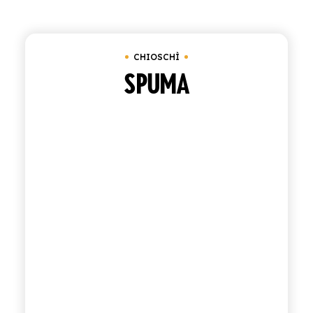
ACQUISTA
CHIOSCHÌ
ITALIANO
INGLESE
SPUMA
CONTATTACI
info@polara.it
+39 0932 941525