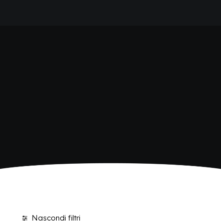
HOME
SHOP BIBITE
AZIENDA
BRAND
ANTICA RICETTA SICILIANA
ANTICA RICETTA SICILIANA ZERO
BIO SICILIA
Home
Shop
BIZ BITTER
CHIOSCHÌ
CHIOSCHÌ LE SELEZIONI
CHIOSCHÌ ZERO
POLARA 53
P53 ZERO ALCOL
VIVÌO
I NETTARI
BLOG
CONTATTI
Nascondi filtri