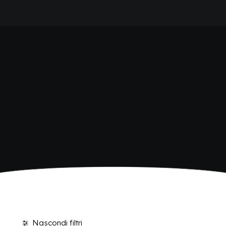
HOME
SHOP BIBITE
AZIENDA
BRAND
ANTICA RICETTA SICILIANA
ANTICA RICETTA SICILIANA ZERO
BIO SICILIA
Home
Shop
Pagina 2
BIZ BITTER
CHIOSCHÌ
CHIOSCHÌ LE SELEZIONI
CHIOSCHÌ ZERO
POLARA 53
P53 ZERO ALCOL
VIVÌO
I NETTARI
BLOG
CONTATTI
Nascondi filtri