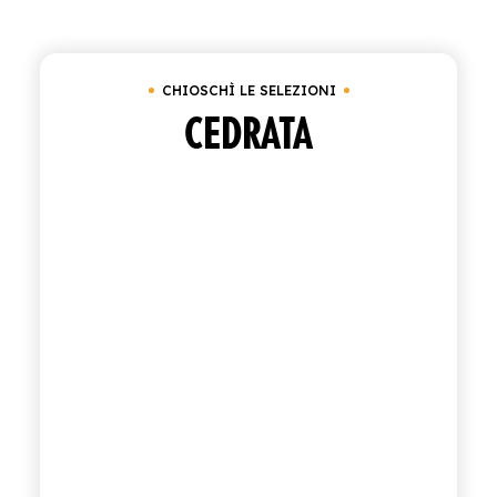
Cancella tutto
Cassetta da 24 bottiglie da 2
ACQUISTA
CHIOSCHÌ LE SELEZIONI
ITALIANO
INGLESE
CEDRATA
CONTATTACI
info@polara.it
+39 0932 941525