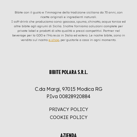
Bibite con il gusto e l’immagine della tradizione siciliana da 70 anni, con
ricette originali e ingredienti naturali.
I soft drink che produciamo sono: gassosa, spuma, chinotto, acqua tonica ed
altre bibite agli agrumi di Sicilia. Inoltre forniamo soluzioni complete per
private label e prodotti di alta qualità a prezzi competitivi. Partner nel
beverage per la GDO e l’Ho.re.ca in Italia ed estero. Le nostre bibite, sono in
vendita sul nostro
e-shop
, per gustarle a casa in ogni momento.
BIBITE POLARA S.R.L.
C.da Margi, 97015 Modica RG
P.Iva 00828920884
PRIVACY POLICY
COOKIE POLICY
AZIENDA