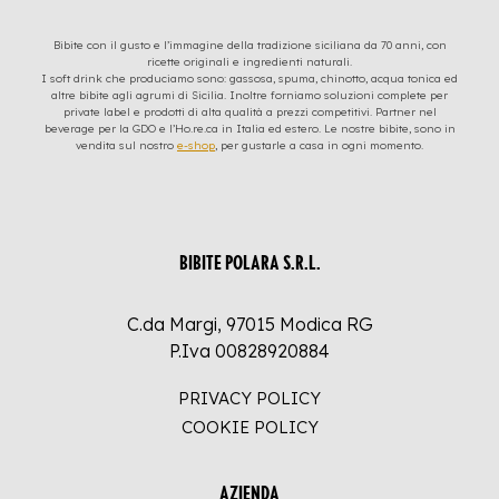
Bibite con il gusto e l’immagine della tradizione siciliana da 70 anni, con
ricette originali e ingredienti naturali.
I soft drink che produciamo sono: gassosa, spuma, chinotto, acqua tonica ed
altre bibite agli agrumi di Sicilia. Inoltre forniamo soluzioni complete per
private label e prodotti di alta qualità a prezzi competitivi. Partner nel
beverage per la GDO e l’Ho.re.ca in Italia ed estero. Le nostre bibite, sono in
vendita sul nostro
e-shop
, per gustarle a casa in ogni momento.
BIBITE POLARA S.R.L.
C.da Margi, 97015 Modica RG
P.Iva 00828920884
PRIVACY POLICY
COOKIE POLICY
AZIENDA