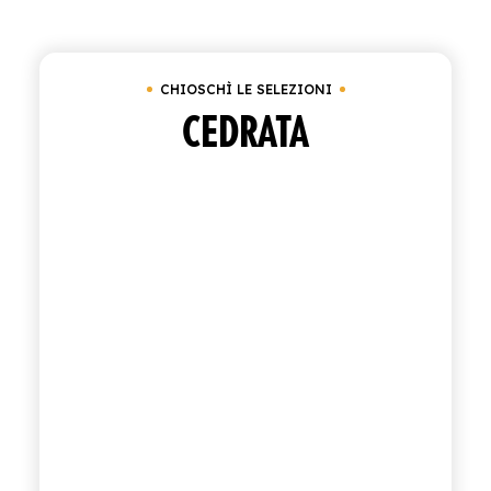
Cancella tutto
Cassetta da 24 bottiglie da 2
ACQUISTA
CHIOSCHÌ LE SELEZIONI
ITALIANO
INGLESE
CEDRATA
CONTATTACI
info@polara.it
+39 0932 941525