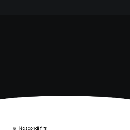
HOME
SHOP BIBITE
AZIENDA
BRAND
ANTICA RICETTA SICILIANA
ANTICA RICETTA SICILIANA ZERO
BIO SICILIA
Home
Shop
Pagina 2
BIZ BITTER
CHIOSCHÌ
CHIOSCHÌ LE SELEZIONI
CHIOSCHÌ ZERO
POLARA 53
P53 ZERO ALCOL
VIVÌO
I NETTARI
BLOG
CONTATTI
Nascondi filtri