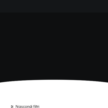
HOME
SHOP BIBITE
AZIENDA
BRAND
ANTICA RICETTA SICILIANA
ANTICA RICETTA SICILIANA ZERO
BIO SICILIA
Home
Shop
Pagina 2
BIZ BITTER
CHIOSCHÌ
CHIOSCHÌ LE SELEZIONI
CHIOSCHÌ ZERO
POLARA 53
P53 ZERO ALCOL
VIVÌO
I NETTARI
BLOG
CONTATTI
Nascondi filtri