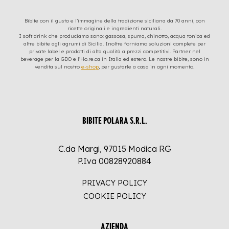
Bibite con il gusto e l’immagine della tradizione siciliana da 70 anni, con
ricette originali e ingredienti naturali.
I soft drink che produciamo sono: gassosa, spuma, chinotto, acqua tonica ed
altre bibite agli agrumi di Sicilia. Inoltre forniamo soluzioni complete per
private label e prodotti di alta qualità a prezzi competitivi. Partner nel
beverage per la GDO e l’Ho.re.ca in Italia ed estero. Le nostre bibite, sono in
vendita sul nostro
e-shop
, per gustarle a casa in ogni momento.
BIBITE POLARA S.R.L.
C.da Margi, 97015 Modica RG
P.Iva 00828920884
PRIVACY POLICY
COOKIE POLICY
AZIENDA