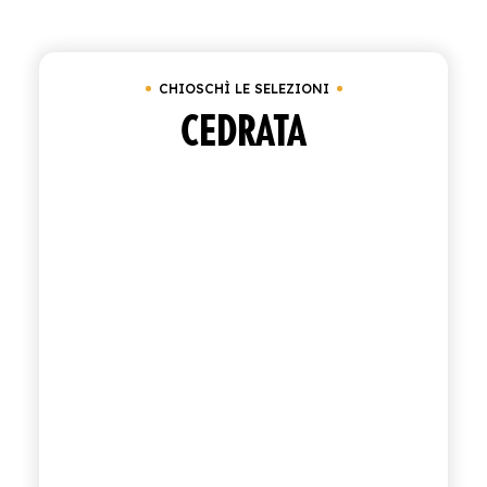
Cancella tutto
Cassetta da 24 bottiglie da 2
ACQUISTA
CHIOSCHÌ LE SELEZIONI
ITALIANO
INGLESE
CEDRATA
CONTATTACI
info@polara.it
+39 0932 941525