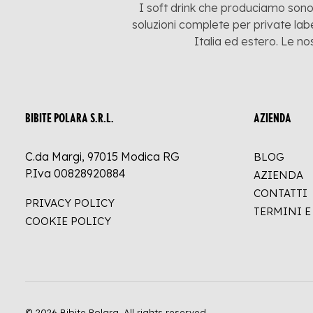
I soft drink che produciamo sono:
soluzioni complete per private labe
Italia ed estero. Le no
BIBITE POLARA S.R.L.
AZIENDA
C.da Margi, 97015 Modica RG
BLOG
P.Iva 00828920884
AZIENDA
CONTATTI
PRIVACY POLICY
TERMINI 
COOKIE POLICY
© 2026 Bibite Polara.
All rights reserved