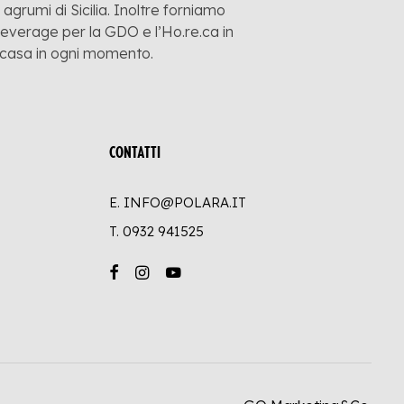
grumi di Sicilia. Inoltre forniamo
 beverage per la GDO e l’Ho.re.ca in
a casa in ogni momento.
CONTATTI
E. INFO@POLARA.IT
T.
0932 941525