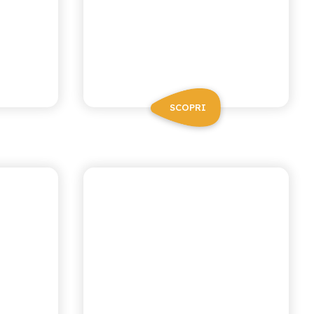
SCOPRI
IANA
ANTICA RICETTA SICILIANA
A
ARANCIATA