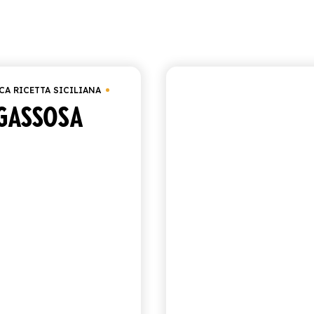
Visualizzazione di 10-16 di 16 risultati
Ord
ca Ricetta Siciliana
CA RICETTA SICILIANA
ANTICA RICETTA SICIL
GASSOSA
COLA