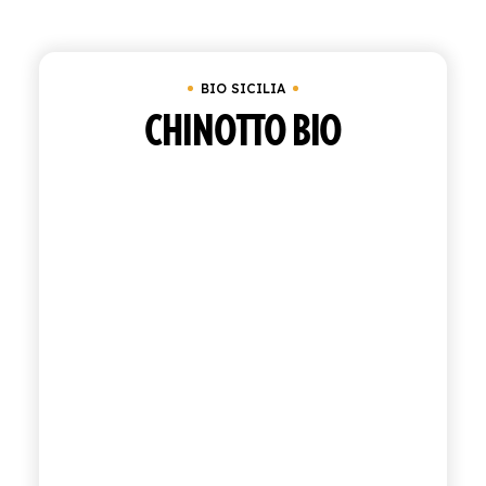
Cancella tutto
In magazzino
Bio Sicilia
ACQUISTA
BIO SICILIA
ITALIANO
INGLESE
CHINOTTO BIO
CONTATTACI
info@polara.it
+39 0932 941525