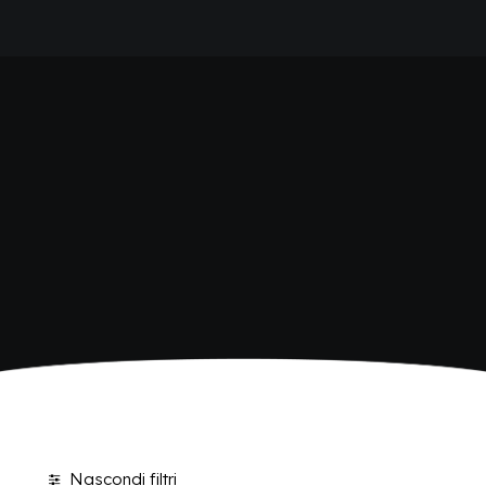
HOME
SHOP BIBITE
AZIENDA
BRAND
ANTICA RICETTA SICILIANA
ANTICA RICETTA SICILIANA ZERO
BIO SICILIA
Home
Shop
Pagina 2
BIZ BITTER
CHIOSCHÌ
CHIOSCHÌ LE SELEZIONI
CHIOSCHÌ ZERO
POLARA 53
P53 ZERO ALCOL
VIVÌO
I NETTARI
BLOG
CONTATTI
Nascondi filtri