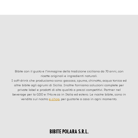
Bibite con il gusto e l’immagine della tradizione siciliana da 70 anni, con
ricette originali e ingredienti naturali.
I soft drink che produciamo sono: gassosa, spuma, chinotto, acqua tonica ed
altre bibite agli agrumi di Sicilia. Inoltre forniamo soluzioni complete per
private label e prodotti di alta qualità a prezzi competitivi. Partner nel
beverage per la GDO e l’Ho.re.ca in Italia ed estero. Le nostre bibite, sono in
vendita sul nostro
e-shop
, per gustarle a casa in ogni momento.
BIBITE POLARA S.R.L.