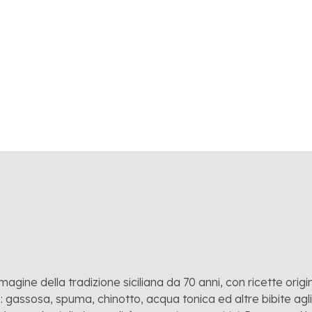
OBRE 2018
Collins
LOGY
mmagine della tradizione siciliana da 70 anni, con ricette origina
 gassosa, spuma, chinotto, acqua tonica ed altre bibite agli a