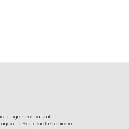
LEGGI L'ARTICOLO
li e ingredienti naturali.
grumi di Sicilia. Inoltre forniamo