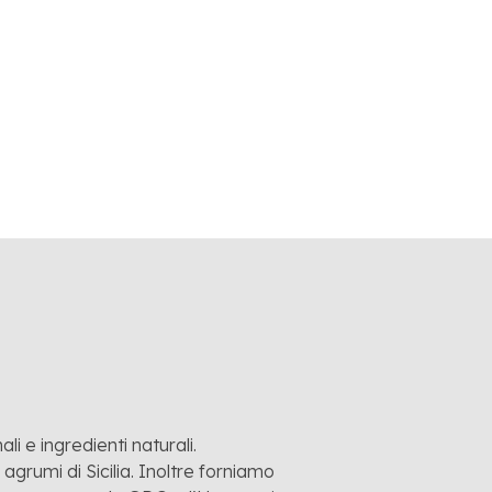
LEGGI L'ARTICOLO
li e ingredienti naturali.
grumi di Sicilia. Inoltre forniamo