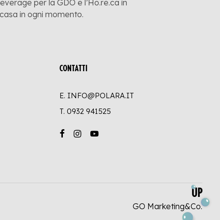
 beverage per la GDO e l’Ho.re.ca in
a casa in ogni momento.
CONTATTI
E. INFO@POLARA.IT
T.
0932 941525
UP
GO Marketing&Co.