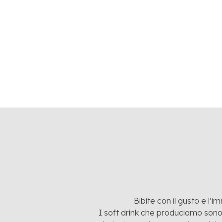
26 OTT
Pre-ce
MIXO
Bibite con il gusto e l’i
I soft drink che produciamo sono: