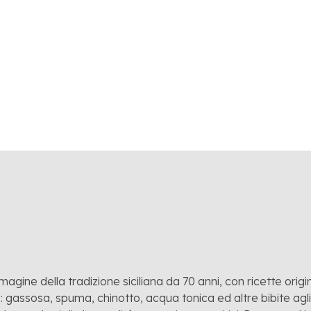
OBRE 2018
drata
LOGY
mmagine della tradizione siciliana da 70 anni, con ricette origina
 gassosa, spuma, chinotto, acqua tonica ed altre bibite agli a