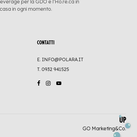
 beverage per la GDO e l’Ho.re.ca in
a casa in ogni momento.
CONTATTI
E. INFO@POLARA.IT
T.
0932 941525
UP
GO Marketing&Co.