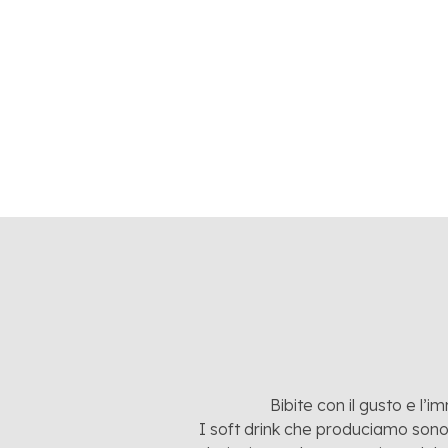
8 APRIL
Nasce “
NOTIZ
Bibite con il gusto e l’i
I soft drink che produciamo sono: