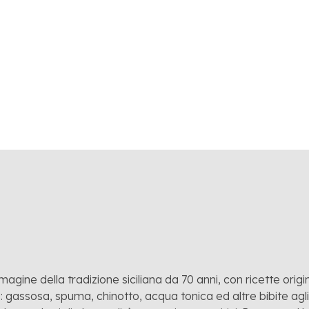
E 2024
Polara ’53”, la nuova linea di toniche e sode premium 
IE
,
NOVITÀ
mmagine della tradizione siciliana da 70 anni, con ricette origina
 gassosa, spuma, chinotto, acqua tonica ed altre bibite agli a