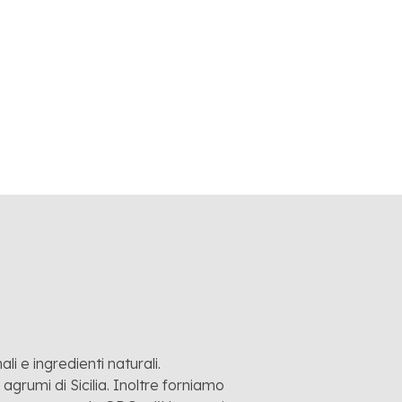
“born in Sicily”
LEGGI L'ARTICOLO
li e ingredienti naturali.
grumi di Sicilia. Inoltre forniamo