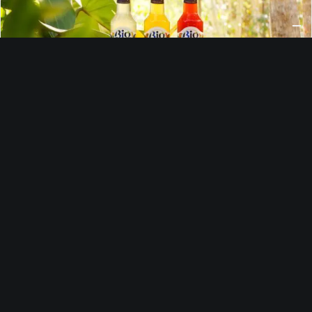
SCOPRI I PRODOTTI
IL PIACERE AUTENTICO DELLA NATURA AD
OGNI SORSO.
Le bibite Bio Sicilia non contengono coloranti