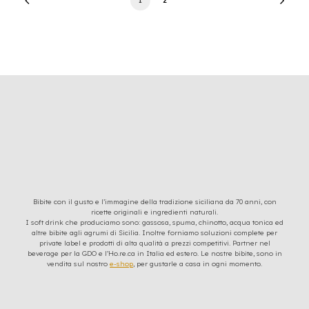
Bibite con il gusto e l’immagine della tradizione siciliana da 70 anni, con
ricette originali e ingredienti naturali.
I soft drink che produciamo sono: gassosa, spuma, chinotto, acqua tonica ed
altre bibite agli agrumi di Sicilia. Inoltre forniamo soluzioni complete per
private label e prodotti di alta qualità a prezzi competitivi. Partner nel
beverage per la GDO e l’Ho.re.ca in Italia ed estero. Le nostre bibite, sono in
vendita sul nostro
e-shop
, per gustarle a casa in ogni momento.