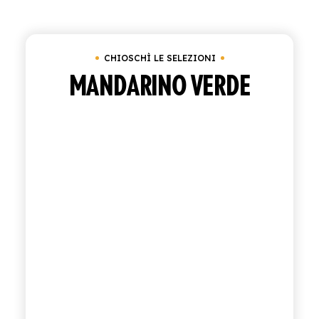
Cancella tutto
Cassetta da 24 bottiglie da 2
ACQUISTA
CHIOSCHÌ LE SELEZIONI
ITALIANO
INGLESE
MANDARINO VERDE
CONTATTACI
info@polara.it
+39 0932 941525