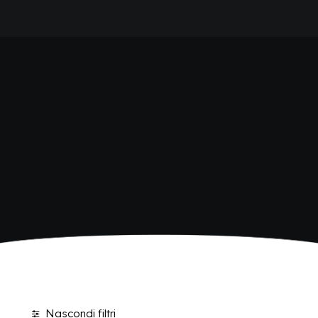
HOME
SHOP BIBITE
AZIENDA
BRAND
ANTICA RICETTA SICILIANA
ANTICA RICETTA SICILIANA ZERO
BIO SICILIA
Home
Shop
BIZ BITTER
CHIOSCHÌ
CHIOSCHÌ LE SELEZIONI
CHIOSCHÌ ZERO
POLARA 53
P53 ZERO ALCOL
VIVÌO
I NETTARI
BLOG
CONTATTI
Nascondi filtri