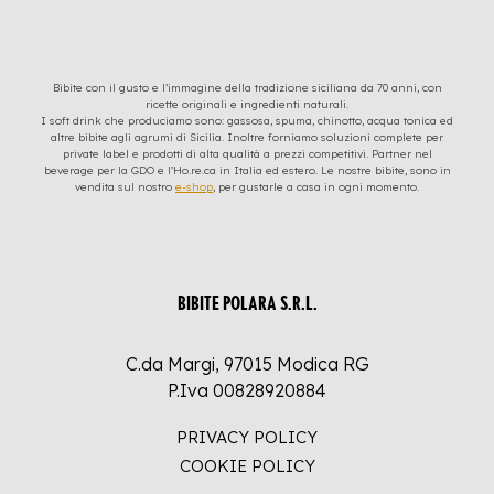
Bibite con il gusto e l’immagine della tradizione siciliana da 70 anni, con
ricette originali e ingredienti naturali.
I soft drink che produciamo sono: gassosa, spuma, chinotto, acqua tonica ed
altre bibite agli agrumi di Sicilia. Inoltre forniamo soluzioni complete per
private label e prodotti di alta qualità a prezzi competitivi. Partner nel
beverage per la GDO e l’Ho.re.ca in Italia ed estero. Le nostre bibite, sono in
vendita sul nostro
e-shop
, per gustarle a casa in ogni momento.
BIBITE POLARA S.R.L.
C.da Margi, 97015 Modica RG
P.Iva 00828920884
PRIVACY POLICY
COOKIE POLICY