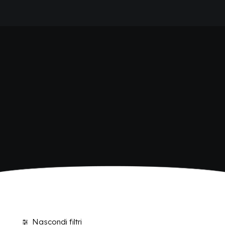
HOME
SHOP BIBITE
AZIENDA
BRAND
ANTICA RICETTA SICILIANA
ANTICA RICETTA SICILIANA ZERO
BIO SICILIA
Home
Shop
BIZ BITTER
CHIOSCHÌ
CHIOSCHÌ LE SELEZIONI
CHIOSCHÌ ZERO
POLARA 53
P53 ZERO ALCOL
VIVÌO
I NETTARI
BLOG
CONTATTI
Nascondi filtri