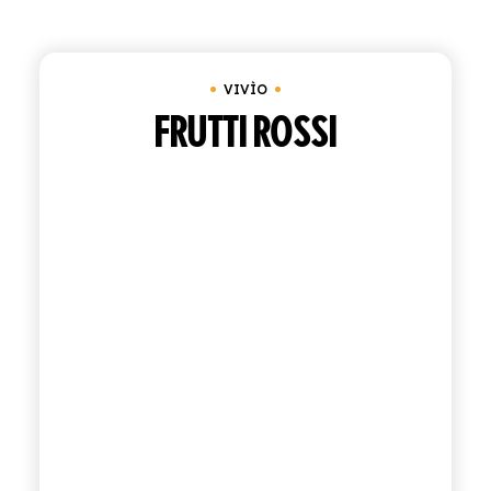
Cancella tutto
Vassoio da 12 bottiglie 25 cl
ACQUISTA
VIVÌO
ITALIANO
INGLESE
FRUTTI ROSSI
CONTATTACI
info@polara.it
+39 0932 941525