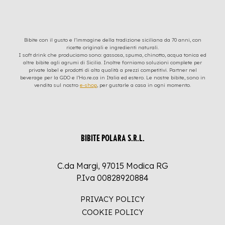
Bibite con il gusto e l’immagine della tradizione siciliana da 70 anni, con
ricette originali e ingredienti naturali.
I soft drink che produciamo sono: gassosa, spuma, chinotto, acqua tonica ed
altre bibite agli agrumi di Sicilia. Inoltre forniamo soluzioni complete per
private label e prodotti di alta qualità a prezzi competitivi. Partner nel
beverage per la GDO e l’Ho.re.ca in Italia ed estero. Le nostre bibite, sono in
vendita sul nostro
e-shop
, per gustarle a casa in ogni momento.
BIBITE POLARA S.R.L.
C.da Margi, 97015 Modica RG
P.Iva 00828920884
PRIVACY POLICY
COOKIE POLICY