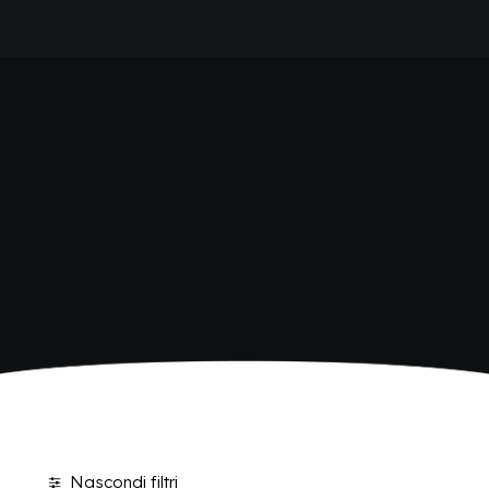
HOME
SHOP BIBITE
AZIENDA
BRAND
ANTICA RICETTA SICILIANA
ANTICA RICETTA SICILIANA ZERO
BIO SICILIA
Home
Shop
BIZ BITTER
CHIOSCHÌ
CHIOSCHÌ LE SELEZIONI
CHIOSCHÌ ZERO
POLARA 53
P53 ZERO ALCOL
VIVÌO
I NETTARI
BLOG
CONTATTI
Nascondi filtri