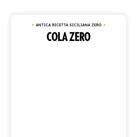
Cancella tutto
Antica Ricetta Siciliana Zero
ACQUISTA
ANTICA RICETTA SICILIANA ZERO
ITALIANO
INGLESE
COLA ZERO
CONTATTACI
info@polara.it
+39 0932 941525