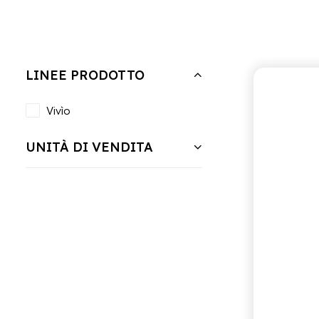
Nascondi filtri
Cancella tutto
Vassoio da 12 bottiglie
LINEE PRODOTTO
Vivìo
UNITÀ DI VENDITA