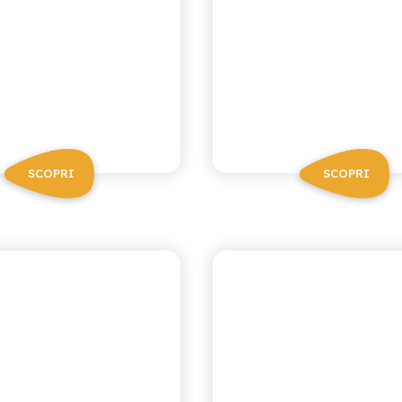
SCOPRI
SCOPRI
VIVÌO
VIVÌO
ARANCIA,
ANANAS
CAROTA E
LIMONE