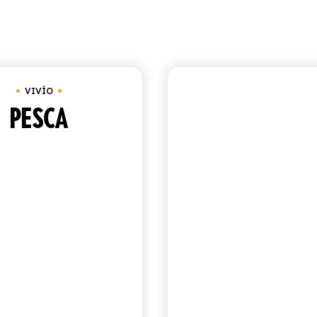
Visualizzazione di 5 ris
 25 cl
VIVÌO
VIVÌO
PESCA
PERA