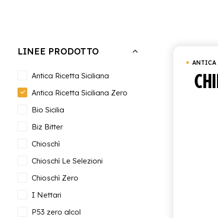
Nascondi filtri
Cancella tutto
Antica Ricetta Sicilian
LINEE PRODOTTO
ANTICA 
CHI
Antica Ricetta Siciliana
Antica Ricetta Siciliana Zero
Bio Sicilia
Biz Bitter
Chioschì
Chioschì Le Selezioni
Chioschì Zero
I Nettari
P53 zero alcol