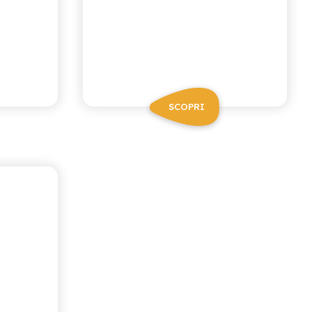
SCOPRI
A ZERO
A
RO