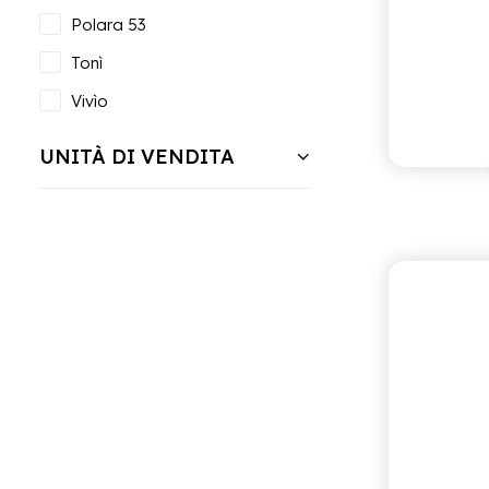
Polara 53
Tonì
Vivìo
UNITÀ DI VENDITA
ANTICA 
C