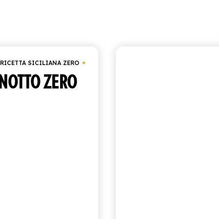
Visualizzazione di 5 risultati
Ord
a Zero
RICETTA SICILIANA ZERO
ANTICA RICETTA SICILIAN
NOTTO ZERO
MANDARI
VERDE ZER