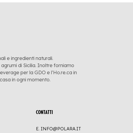
li e ingredienti naturali.
grumi di Sicilia. Inoltre forniamo
 beverage per la GDO e l’Ho.re.ca in
a casa in ogni momento.
CONTATTI
E. INFO@POLARA.IT