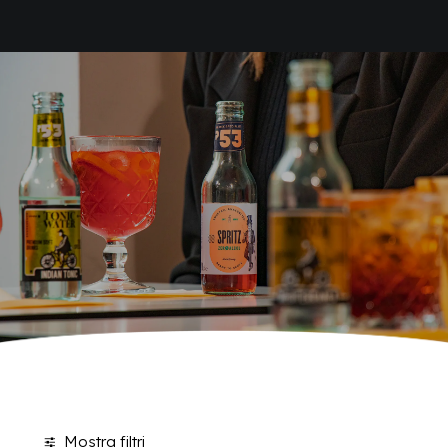
HOME
SHOP BIBITE
AZIENDA
BRAND
ANTICA RICETTA SICILIANA
ANTICA RICETTA SICILIANA ZERO
BIO SICILIA
Home
Shop
Pagina 10
BIZ BITTER
CHIOSCHÌ
CHIOSCHÌ LE SELEZIONI
CHIOSCHÌ ZERO
POLARA 53
P53 ZERO ALCOL
VIVÌO
I NETTARI
BLOG
CONTATTI
Mostra filtri