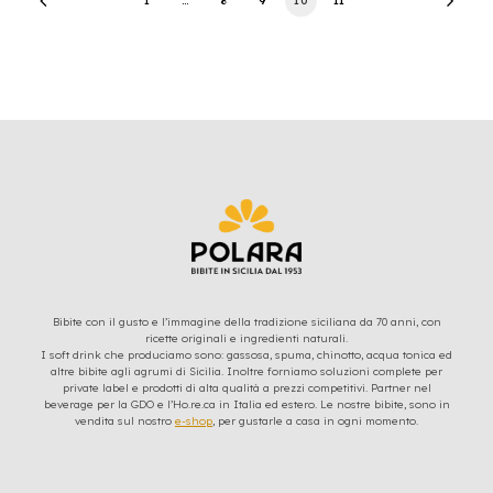
Bibite con il gusto e l’immagine della tradizione siciliana da 70 anni, con
ricette originali e ingredienti naturali.
I soft drink che produciamo sono: gassosa, spuma, chinotto, acqua tonica ed
altre bibite agli agrumi di Sicilia. Inoltre forniamo soluzioni complete per
private label e prodotti di alta qualità a prezzi competitivi. Partner nel
beverage per la GDO e l’Ho.re.ca in Italia ed estero. Le nostre bibite, sono in
vendita sul nostro
e-shop
, per gustarle a casa in ogni momento.