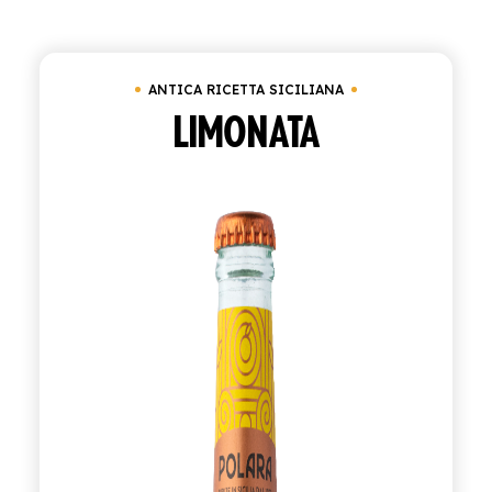
ACQUISTA
ANTICA RICETTA SICILIANA
ITALIANO
LIMONATA
INGLESE
CONTATTACI
info@polara.it
+39 0932 941525