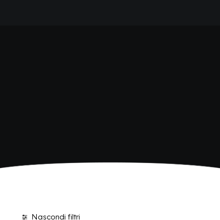
HOME
SHOP BIBITE
AZIENDA
BRAND
ANTICA RICETTA SICILIANA
ANTICA RICETTA SICILIANA ZERO
BIO SICILIA
Home
Shop
Pagina 2
BIZ BITTER
CHIOSCHÌ
CHIOSCHÌ LE SELEZIONI
CHIOSCHÌ ZERO
POLARA 53
P53 ZERO ALCOL
VIVÌO
I NETTARI
BLOG
CONTATTI
Nascondi filtri