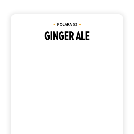
Cancella tutto
Vassoio da 24 bottiglie 20 cl
ACQUISTA
POLARA 53
ITALIANO
INGLESE
GINGER ALE
CONTATTACI
info@polara.it
+39 0932 941525