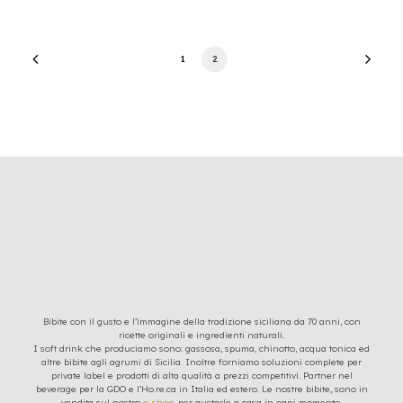
1
2
Bibite con il gusto e l’immagine della tradizione siciliana da 70 anni, con
ricette originali e ingredienti naturali.
I soft drink che produciamo sono: gassosa, spuma, chinotto, acqua tonica ed
altre bibite agli agrumi di Sicilia. Inoltre forniamo soluzioni complete per
private label e prodotti di alta qualità a prezzi competitivi. Partner nel
beverage per la GDO e l’Ho.re.ca in Italia ed estero. Le nostre bibite, sono in
vendita sul nostro
e-shop
, per gustarle a casa in ogni momento.