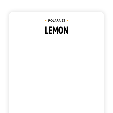
ACQUISTA
POLARA 53
ITALIANO
INGLESE
LEMON
CONTATTACI
info@polara.it
+39 0932 941525