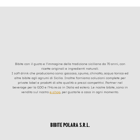
Bibite con il gusto e l’immagine della tradizione siciliana da 70 anni, con
ricette originali e ingredienti naturali.
I soft drink che produciamo sono: gassosa, spuma, chinotto, acqua tonica ed
altre bibite agli agrumi di Sicilia. Inoltre forniamo soluzioni complete per
private label e prodotti di alta qualità a prezzi competitivi. Partner nel
beverage per la GDO e l’Ho.re.ca in Italia ed estero. Le nostre bibite, sono in
vendita sul nostro
e-shop
, per gustarle a casa in ogni momento.
BIBITE POLARA S.R.L.