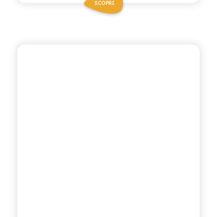
SCOPRI
POLARA 53
THYME TONIC