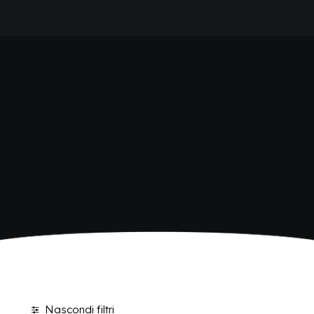
HOME
SHOP BIBITE
AZIENDA
BRAND
ANTICA RICETTA SICILIANA
ANTICA RICETTA SICILIANA ZERO
BIO SICILIA
Home
Shop
Pagina 3
BIZ BITTER
CHIOSCHÌ
CHIOSCHÌ LE SELEZIONI
CHIOSCHÌ ZERO
POLARA 53
P53 ZERO ALCOL
VIVÌO
I NETTARI
BLOG
CONTATTI
Nascondi filtri