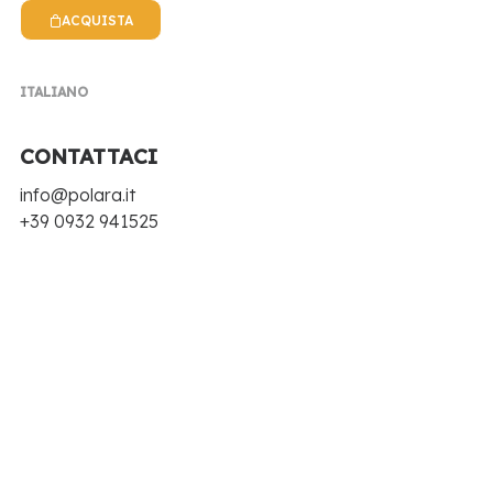
ACQUISTA
ITALIANO
NEWS POLARA
CONTATTACI
info@polara.it
EVENTI, NOTIZIE, RICETTE E TANTE NOVITÀ
+39 0932 941525
Ottobre 2018
Cocktail