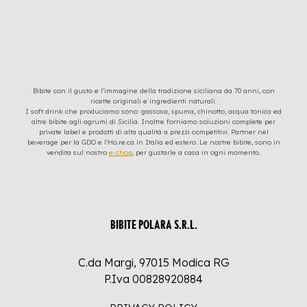
Bibite con il gusto e l’immagine della tradizione siciliana da 70 anni, con
ricette originali e ingredienti naturali.
I soft drink che produciamo sono: gassosa, spuma, chinotto, acqua tonica ed
altre bibite agli agrumi di Sicilia. Inoltre forniamo soluzioni complete per
private label e prodotti di alta qualità a prezzi competitivi. Partner nel
beverage per la GDO e l’Ho.re.ca in Italia ed estero. Le nostre bibite, sono in
vendita sul nostro
e-shop
, per gustarle a casa in ogni momento.
BIBITE POLARA S.R.L.
C.da Margi, 97015 Modica RG
P.Iva 00828920884