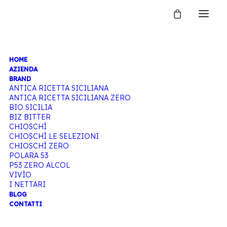
HOME
SIMONE
AZIENDA
BRAND
ANTICA RICETTA SICILIANA
ANTICA RICETTA SICILIANA ZERO
MOLÈ
BIO SICILIA
BIZ BITTER
CHIOSCHÌ
CHIOSCHÌ LE SELEZIONI
CHIOSCHÌ ZERO
Home
Articoli taggati “Simone Molè”
POLARA 53
P53 ZERO ALCOL
VIVÌO
I NETTARI
BLOG
CONTATTI