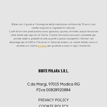
Bibite con il gusto e l’immagine della tradizione siciliana da 70 anni, con
ricette originali e ingredienti naturali.
I soft drink che produciamo sono: gassosa, spuma, chinotto, acqua tonica ed
altre bibite agli agrumi di Sicilia. Inoltre forniamo soluzioni complete per
private label e prodotti di alta qualità a prezzi competitivi. Partner nel
beverage per la GDO e l’Ho.re.ca in Italia ed estero. Le nostre bibite, sono in
vendita sul nostro
e-shop
, per gustarle a casa in ogni momento.
BIBITE POLARA S.R.L.
C.da Margi, 97015 Modica RG
P.Iva 00828920884
PRIVACY POLICY
COOKIE POLICY