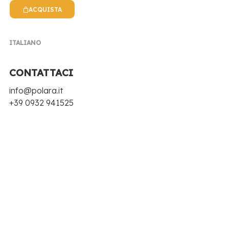
ACQUISTA
NEWS POLARA
ITALIANO
CONTATTACI
EVENTI, NOTIZIE, RICETTE E TANTE NOVITÀ
info@polara.it
+39 0932 941525
Acqua tonica