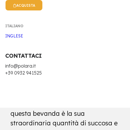
ACQUISTA
ITALIANO
INGLESE
CONTATTACI
Home
Bio Sicilia
Aranciata bio
info@polara.it
+39 0932 941525
ARANCIATA BIO
La caratteristica principale di
questa bevanda è la sua
straordinaria quantità di succosa e