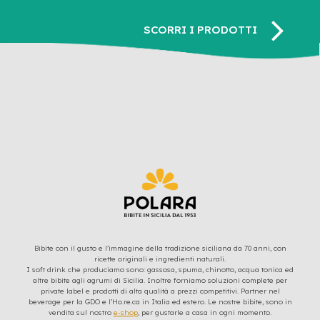
Bibite con il gusto e l’immagine della tradizione siciliana da 70 anni, con
ricette originali e ingredienti naturali.
I soft drink che produciamo sono: gassosa, spuma, chinotto, acqua tonica ed
altre bibite agli agrumi di Sicilia. Inoltre forniamo soluzioni complete per
private label e prodotti di alta qualità a prezzi competitivi. Partner nel
beverage per la GDO e l’Ho.re.ca in Italia ed estero. Le nostre bibite, sono in
vendita sul nostro
e-shop
, per gustarle a casa in ogni momento.