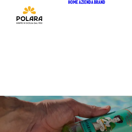
HOME
AZIENDA
BRAND
ANTICA
SICILI
ANTICA
SICILI
BIO SIC
BIZ BI
CHIOS
CHIOSC
SELEZI
CHIOSC
POLARA
P53 ZE
VIVÌO
I NETT