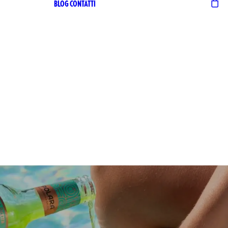
BLOG
CONTATTI
 RICETTA
ANA
 RICETTA
ANA ZERO
ILIA
TTER
CHÌ
HÌ LE
ONI
HÌ ZERO
 53
RO ALCOL
ARI