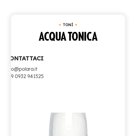
ACQUISTA
TONÌ
ITALIANO
ACQUA TONICA
INGLESE
CONTATTACI
info@polara.it
+39 0932 941525