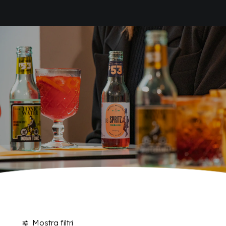
HOME
TONÌ
AZIENDA
BRAND
ANTICA RICETTA SICILIANA
ANTICA RICETTA SICILIANA ZERO
BIO SICILIA
Home
Tonì
BIZ BITTER
CHIOSCHÌ
CHIOSCHÌ LE SELEZIONI
CHIOSCHÌ ZERO
POLARA 53
P53 ZERO ALCOL
VIVÌO
I NETTARI
BLOG
CONTATTI
Mostra filtri