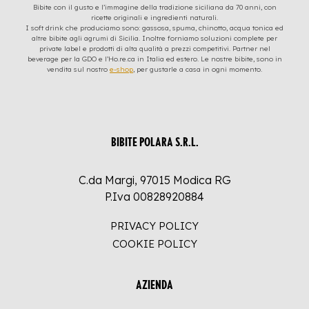
Bibite con il gusto e l’immagine della tradizione siciliana da 70 anni, con
ricette originali e ingredienti naturali.
I soft drink che produciamo sono: gassosa, spuma, chinotto, acqua tonica ed
altre bibite agli agrumi di Sicilia. Inoltre forniamo soluzioni complete per
private label e prodotti di alta qualità a prezzi competitivi. Partner nel
beverage per la GDO e l’Ho.re.ca in Italia ed estero. Le nostre bibite, sono in
vendita sul nostro
e-shop
, per gustarle a casa in ogni momento.
BIBITE POLARA S.R.L.
C.da Margi, 97015 Modica RG
P.Iva 00828920884
PRIVACY POLICY
COOKIE POLICY
AZIENDA