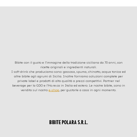
Bibite con il gusto e l’immagine della tradizione siciliana da 70 anni, con
ricette originali e ingredienti naturali.
I soft drink che produciamo sono: gassosa, spuma, chinotto, acqua tonica ed
altre bibite agli agrumi di Sicilia. Inoltre forniamo soluzioni complete per
private label e prodotti di alta qualità a prezzi competitivi. Partner nel
beverage per la GDO e l’Ho.re.ca in Italia ed estero. Le nostre bibite, sono in
vendita sul nostro
e-shop
, per gustarle a casa in ogni momento.
BIBITE POLARA S.R.L.