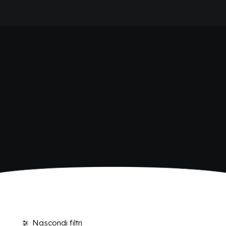
HOME
SHOP BIBITE
AZIENDA
BRAND
ANTICA RICETTA SICILIANA
ANTICA RICETTA SICILIANA ZERO
BIO SICILIA
Home
Shop
Pagina 3
BIZ BITTER
CHIOSCHÌ
CHIOSCHÌ LE SELEZIONI
CHIOSCHÌ ZERO
POLARA 53
P53 ZERO ALCOL
VIVÌO
I NETTARI
BLOG
CONTATTI
Nascondi filtri