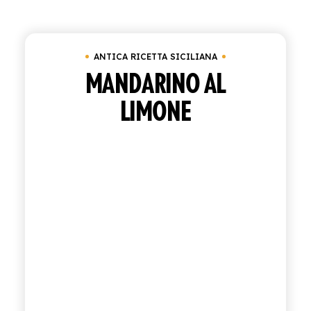
ACQUISTA
ANTICA RICETTA SICILIANA
ITALIANO
INGLESE
MANDARINO AL
LIMONE
CONTATTACI
info@polara.it
+39 0932 941525