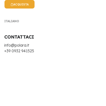
ACQUISTA
ITALIANO
CONTATTACI
info@polara.it
NEWS POLARA
+39 0932 941525
EVENTI, NOTIZIE, RICETTE E TANTE NOVITÀ