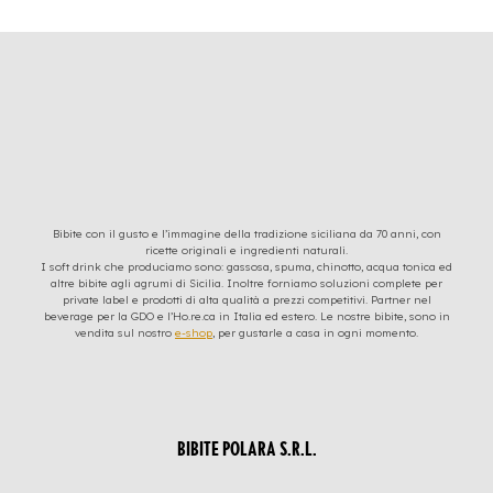
Bibite con il gusto e l’immagine della tradizione siciliana da 70 anni, con
ricette originali e ingredienti naturali.
I soft drink che produciamo sono: gassosa, spuma, chinotto, acqua tonica ed
altre bibite agli agrumi di Sicilia. Inoltre forniamo soluzioni complete per
private label e prodotti di alta qualità a prezzi competitivi. Partner nel
beverage per la GDO e l’Ho.re.ca in Italia ed estero. Le nostre bibite, sono in
vendita sul nostro
e-shop
, per gustarle a casa in ogni momento.
BIBITE POLARA S.R.L.