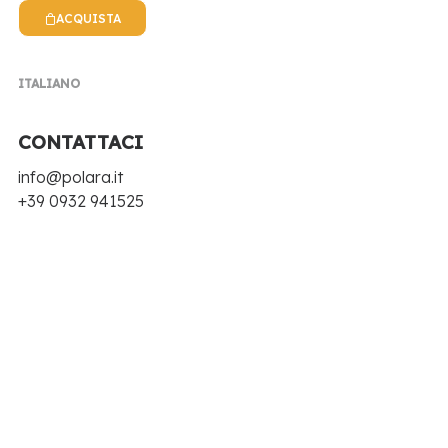
ACQUISTA
ITALIANO
CONTATTACI
info@polara.it
NEWS POLARA
+39 0932 941525
EVENTI, NOTIZIE, RICETTE E TANTE NOVITÀ