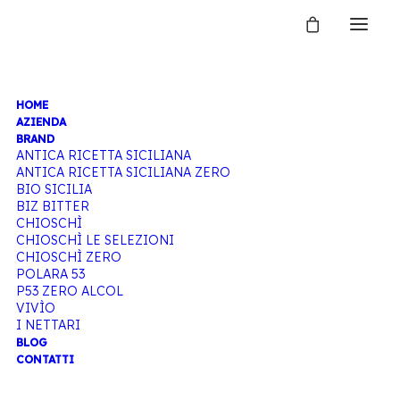
HOME
ANTICA
AZIENDA
BRAND
ANTICA RICETTA SICILIANA
ANTICA RICETTA SICILIANA ZERO
RICETTA
BIO SICILIA
BIZ BITTER
CHIOSCHÌ
CHIOSCHÌ LE SELEZIONI
SICILIANA
CHIOSCHÌ ZERO
POLARA 53
P53 ZERO ALCOL
VIVÌO
I NETTARI
Home
BLOG
CONTATTI
Articoli taggati “Antica ricetta siciliana”