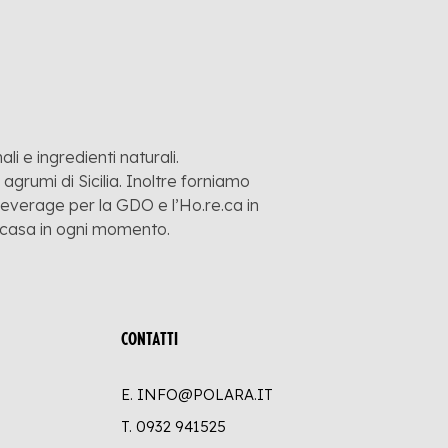
li e ingredienti naturali.
grumi di Sicilia. Inoltre forniamo
 beverage per la GDO e l’Ho.re.ca in
a casa in ogni momento.
CONTATTI
E. INFO@POLARA.IT
T.
0932 941525