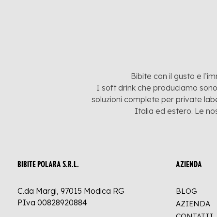
Bibite con il gusto e l’i
I soft drink che produciamo sono:
soluzioni complete per private labe
Italia ed estero. Le no
BIBITE POLARA S.R.L.
AZIENDA
C.da Margi, 97015 Modica RG
BLOG
P.Iva 00828920884
AZIENDA
CONTATTI