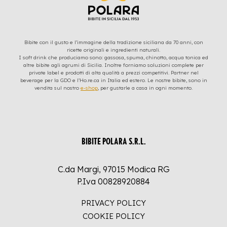
Bibite con il gusto e l’immagine della tradizione siciliana da 70 anni, con
ricette originali e ingredienti naturali.
I soft drink che produciamo sono: gassosa, spuma, chinotto, acqua tonica ed
altre bibite agli agrumi di Sicilia. Inoltre forniamo soluzioni complete per
private label e prodotti di alta qualità a prezzi competitivi. Partner nel
beverage per la GDO e l’Ho.re.ca in Italia ed estero. Le nostre bibite, sono in
vendita sul nostro
e-shop
, per gustarle a casa in ogni momento.
BIBITE POLARA S.R.L.
C.da Margi, 97015 Modica RG
P.Iva 00828920884
PRIVACY POLICY
COOKIE POLICY