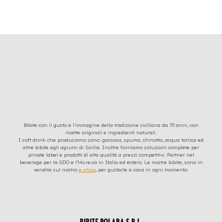
Bibite con il gusto e l’immagine della tradizione siciliana da 70 anni, con
ricette originali e ingredienti naturali.
I soft drink che produciamo sono: gassosa, spuma, chinotto, acqua tonica ed
altre bibite agli agrumi di Sicilia. Inoltre forniamo soluzioni complete per
private label e prodotti di alta qualità a prezzi competitivi. Partner nel
beverage per la GDO e l’Ho.re.ca in Italia ed estero. Le nostre bibite, sono in
vendita sul nostro
e-shop
, per gustarle a casa in ogni momento.