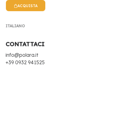
NEWS POLARA
ACQUISTA
EVENTI, NOTIZIE, RICETTE E TANTE NOVITÀ
ITALIANO
CONTATTACI
info@polara.it
+39 0932 941525
Ottobre 2018
Polara