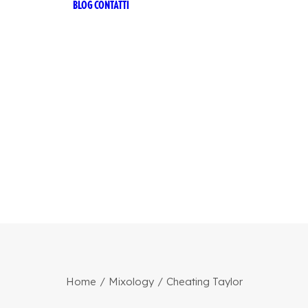
BLOG
CONTATTI
 RICETTA
ANA
 RICETTA
ANA ZERO
ILIA
TTER
CHÌ
HÌ LE
ONI
HÌ ZERO
 53
RO ALCOL
ARI
Home
Mixology
Cheating Taylor