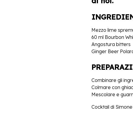
di noi.
INGREDIE
Mezzo lime sprem
60 ml Bourbon Wh
Angostura bitters
​Ginger Beer Polar
PREPARAZ
Combinare gli ingred
Colmare con ghiacc
Mescolare e guarn
​Cocktail di Simon