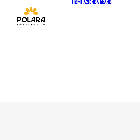
HOME
AZIENDA
BRAND
ANTICA
SICILI
ANTICA
SICILI
BIO SIC
BIZ BI
CHIOS
CHIOSC
SELEZI
CHIOSC
POLARA
P53 ZE
VIVÌO
I NETT