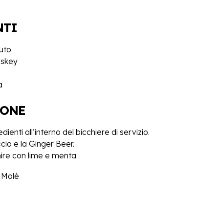
NTI
uto
iskey
a
IONE
ienti all’interno del bicchiere di servizio.
io e la Ginger Beer.
ire con lime e menta.
e Molè