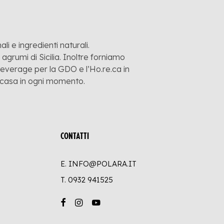
li e ingredienti naturali.
grumi di Sicilia. Inoltre forniamo
 beverage per la GDO e l’Ho.re.ca in
a casa in ogni momento.
CONTATTI
E. INFO@POLARA.IT
T.
0932 941525