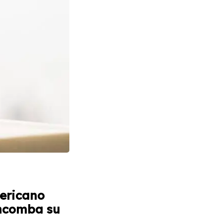
mericano
incomba su