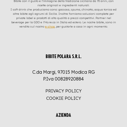
Bibite con il gusto e l’immagine della tradizione siciliana da 70 anni, con
ricette originali e ingredienti naturali.
I soft drink che produciamo sono: gassosa, spuma, chinotto, acqua tonica ed
altre bibite agli agrumi di Sicilia. Inoltre forniamo soluzioni complete per
private label e prodotti di alta qualità a prezzi competitivi. Partner nel
beverage per la GDO e l’Ho.re.ca in Italia ed estero. Le nostre bibite, sono in
vendita sul nostro
e-shop
, per gustarle a casa in ogni momento.
BIBITE POLARA S.R.L.
C.da Margi, 97015 Modica RG
P.Iva 00828920884
PRIVACY POLICY
COOKIE POLICY
AZIENDA