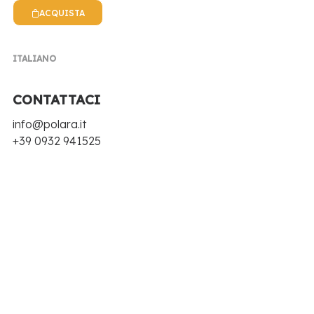
NEWS POLARA
ACQUISTA
EVENTI, NOTIZIE, RICETTE E TANTE NOVITÀ
ITALIANO
CONTATTACI
info@polara.it
+39 0932 941525
Bibite