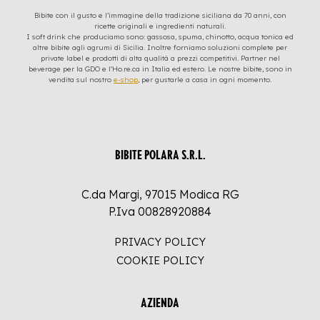
Bibite con il gusto e l’immagine della tradizione siciliana da 70 anni, con
ricette originali e ingredienti naturali.
I soft drink che produciamo sono: gassosa, spuma, chinotto, acqua tonica ed
altre bibite agli agrumi di Sicilia. Inoltre forniamo soluzioni complete per
private label e prodotti di alta qualità a prezzi competitivi. Partner nel
beverage per la GDO e l’Ho.re.ca in Italia ed estero. Le nostre bibite, sono in
vendita sul nostro
e-shop
, per gustarle a casa in ogni momento.
BIBITE POLARA S.R.L.
C.da Margi, 97015 Modica RG
P.Iva 00828920884
PRIVACY POLICY
COOKIE POLICY
AZIENDA